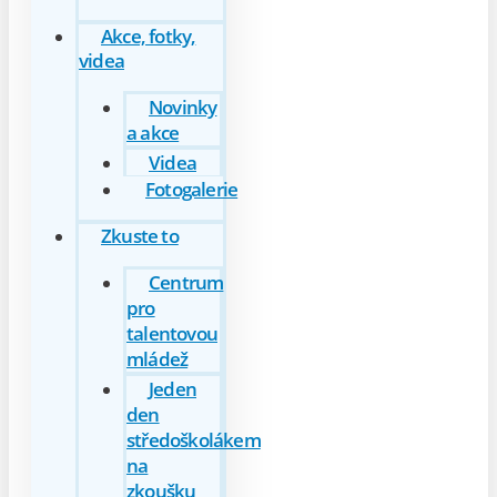
Akce, fotky,
videa
Novinky
a akce
Videa
Fotogalerie
Zkuste to
Centrum
pro
talentovou
mládež
Jeden
den
středoškolákem
na
zkoušku