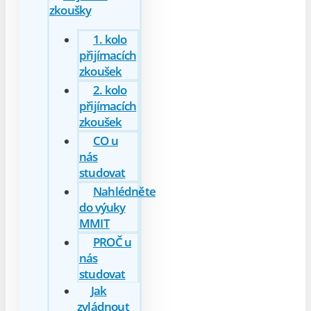
zkoušky
1. kolo
přijímacích
zkoušek
2. kolo
přijímacích
zkoušek
CO u
nás
studovat
Nahlédněte
do výuky
MMIT
PROČ u
nás
studovat
Jak
zvládnout