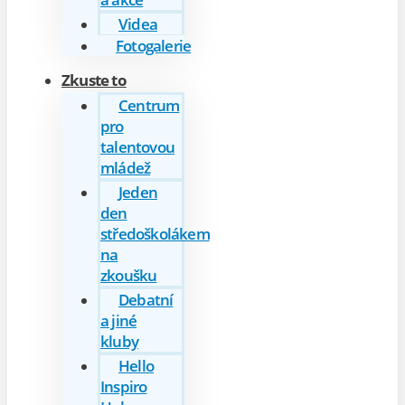
Videa
Fotogalerie
Zkuste to
Centrum
pro
talentovou
mládež
Jeden
den
středoškolákem
na
zkoušku
Debatní
a jiné
kluby
Hello
Inspiro