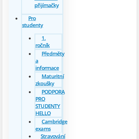
přijímačky
Pro
studenty
1.
ročník
Předměty
a
informace
Maturitní
zkoušky
PODPORA
PRO
STUDENTY
HELLO
Cambridge
exams
Stravování