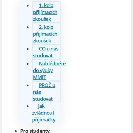
1. kolo
přijímacích
zkoušek
2. kolo
přijímacích
zkoušek
CO u nás
studovat
Nahlédněte
do výuky
MMIT
PROČ u
nás
studovat
Jak
zvládnout
přijímačky
Pro studenty