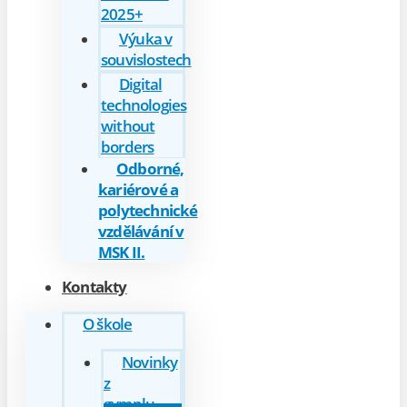
2025+
Výuka v
souvislostech
Digital
technologies
without
borders
Odborné,
kariérové a
polytechnické
vzdělávání v
MSK II.
Kontakty
O škole
Novinky
z
gymplu