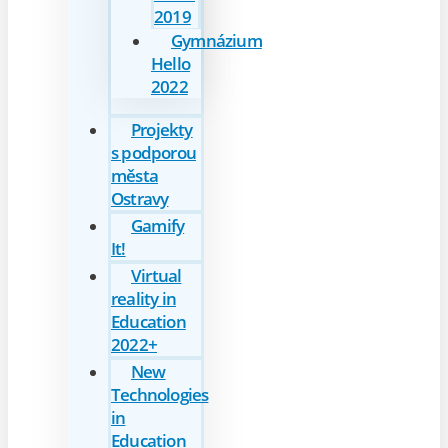
2019
Gymnázium
Hello
2022
Projekty
s podporou
města
Ostravy
Gamify
It!
Virtual
reality in
Education
2022+
New
Technologies
in
Education