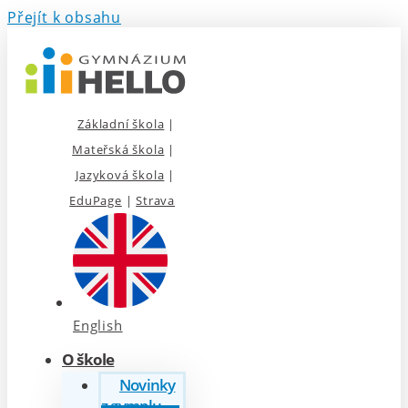
Přejít k obsahu
Základní škola
|
Mateřská škola
|
Jazyková škola
|
EduPage
|
Strava
English
O škole
Novinky
z gymplu