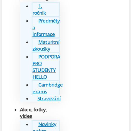
1.
ročník
Předměty
a
informace
Maturitní
zkoušky
PODPORA
PRO
STUDENTY
HELLO
Cambridge
exams
Stravování
Akce, fotky,
videa
Novinky
a akce