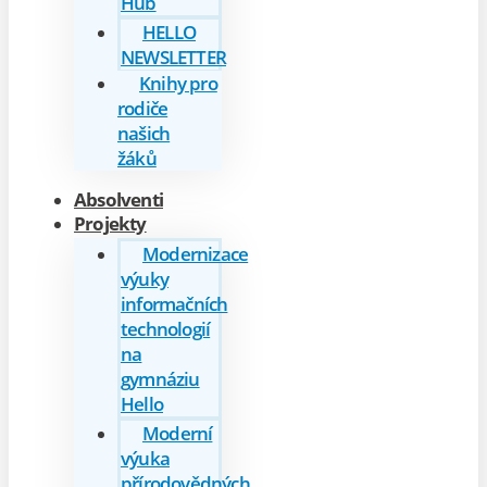
Hub
HELLO
NEWSLETTER
Knihy pro
rodiče
našich
žáků
Absolventi
Projekty
Modernizace
výuky
informačních
technologií
na
gymnáziu
Hello
Moderní
výuka
přírodovědných