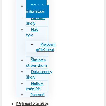
Základní
informace
Filozofie
školy
Náš
tým
Pracovní
příležitosti
Školné a
stipendium
Dokumenty
školy
Hello v
médiích
Partneři
Přijímací zkoušky