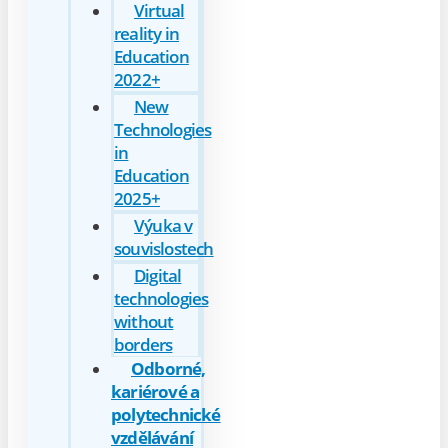
Virtual
reality in
Education
2022+
New
Technologies
in
Education
2025+
Výuka v
souvislostech
Digital
technologies
without
borders
Odborné,
kariérové a
polytechnické
vzdělávání