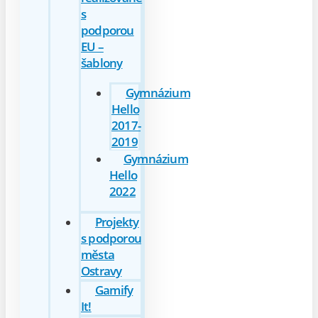
s
podporou
EU –
šablony
Gymnázium
Hello
2017-
2019
Gymnázium
Hello
2022
Projekty
s podporou
města
Ostravy
Gamify
It!