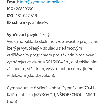
Email:
info@gymnaziumhello.cz
IČO:
26829690
IZO:
181 047 519
ID schránky:
3m6ci4w
Vyučovací jazyk:
český
Výuka na základě školního vzdělávacího programu,
který je vytvořený v souladu s Rámcovým
vzdělávacím programem pro základní vzdělávání
vycházející ze zákona 561/2004 Sb., o předškolním,
základním, středním, vyšším odborném a jiném
vzdělávání (školský zákon).
Gymnázium je čtyřleté – obor Gymnázium 79-41-
K/41 (platí pro JAZYKOVOU, VŠEOBECNOU I MMIT
třídu)