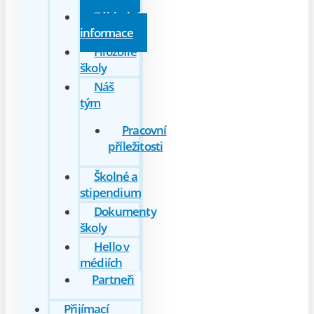
Základní
informace
Filozofie
školy
Náš
tým
Pracovní
příležitosti
Školné a
stipendium
Dokumenty
školy
Hello v
médiích
Partneři
Přijímací