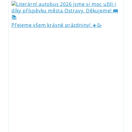
Přejeme všem krásné prázdniny! ☀️🥳