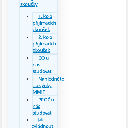
zkoušky
1. kolo
přijímacích
zkoušek
2. kolo
přijímacích
zkoušek
CO u
nás
studovat
Nahlédněte
do výuky
MMIT
PROČ u
nás
studovat
Jak
zvládnout