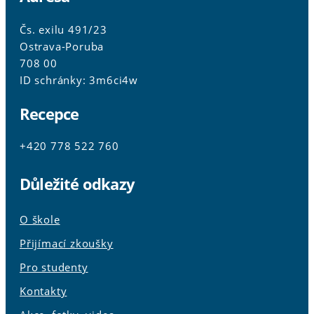
Čs. exilu 491/23
Ostrava-Poruba
708 00
ID schránky: 3m6ci4w
Recepce
+420 778 522 760
Důležité odkazy
O škole
Přijímací zkoušky
Pro studenty
Kontakty