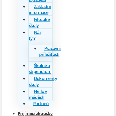
Základní
informace
Filozofie
školy
Náš
tým
Pracovní
příležitosti
Školné a
stipendium
Dokumenty
školy
Hello v
médiích
Partneři
Přijímací zkoušky