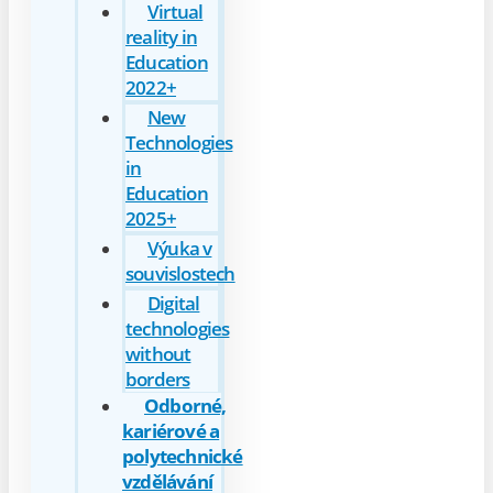
Virtual
reality in
Education
2022+
New
Technologies
in
Education
2025+
Výuka v
souvislostech
Digital
technologies
without
borders
Odborné,
kariérové a
polytechnické
vzdělávání