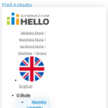
Přejít k obsahu
Základní škola
|
Mateřská škola
|
Jazyková škola
|
EduPage
|
Strava
English
O škole
Novinky
z gymplu