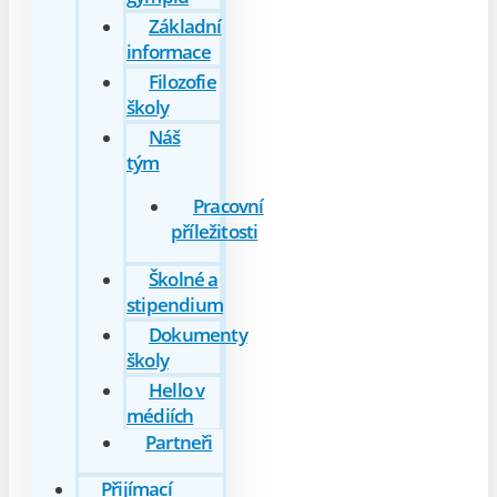
Základní
informace
Filozofie
školy
Náš
tým
Pracovní
příležitosti
Školné a
stipendium
Dokumenty
školy
Hello v
médiích
Partneři
Přijímací