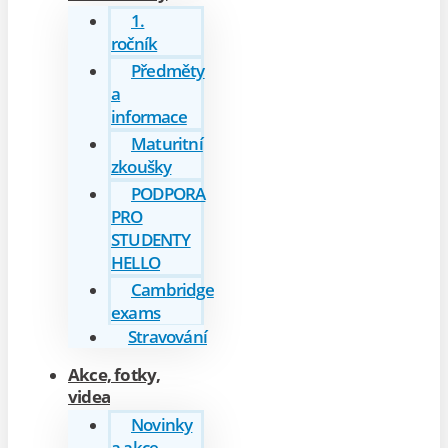
1.
ročník
Předměty
a
informace
Maturitní
zkoušky
PODPORA
PRO
STUDENTY
HELLO
Cambridge
exams
Stravování
Akce, fotky,
videa
Novinky
a akce