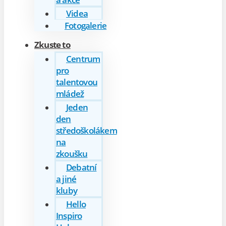
Videa
Fotogalerie
Zkuste to
Centrum
pro
talentovou
mládež
Jeden
den
středoškolákem
na
zkoušku
Debatní
a jiné
kluby
Hello
Inspiro