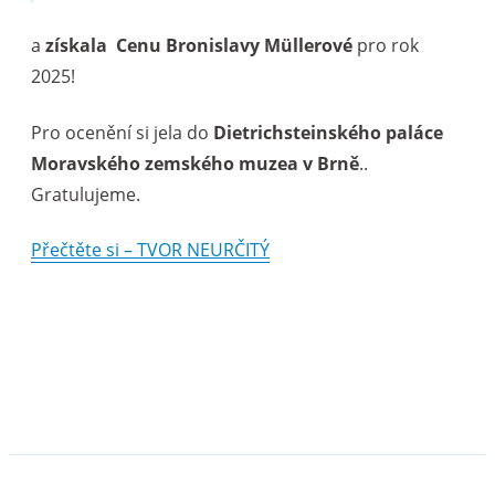
a
získala
Cenu Bronislavy Müllerové
pro rok
2025!
Pro ocenění si jela do
Dietrichsteinského paláce
Moravského zemského muzea v Brně
..
Gratulujeme.
Přečtěte si – TVOR NEURČITÝ