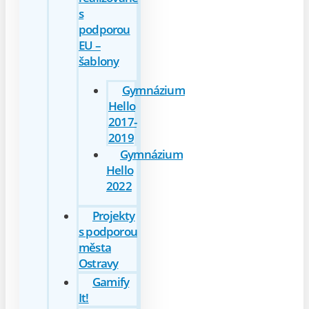
s
podporou
EU –
šablony
Gymnázium
Hello
2017-
2019
Gymnázium
Hello
2022
Projekty
s podporou
města
Ostravy
Gamify
It!