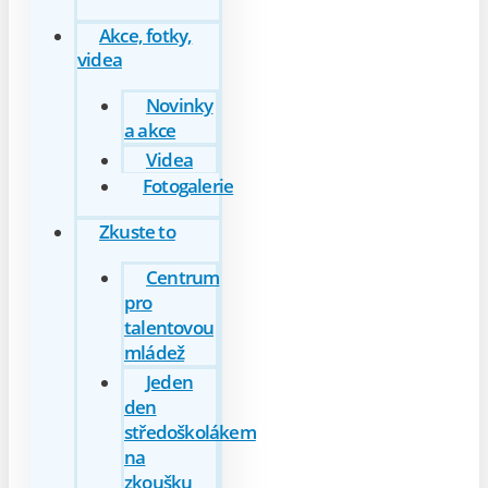
Akce, fotky,
videa
Novinky
a akce
Videa
Fotogalerie
Zkuste to
Centrum
pro
talentovou
mládež
Jeden
den
středoškolákem
na
zkoušku