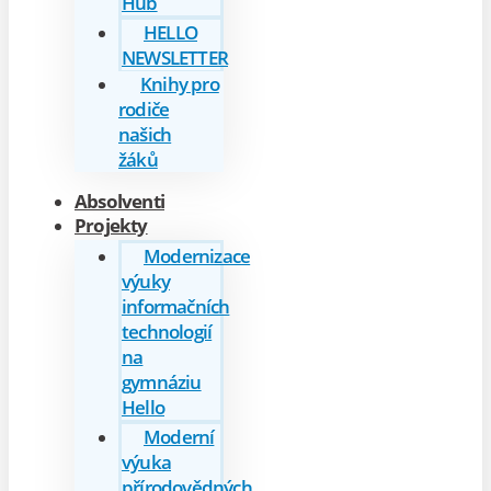
Hub
HELLO
NEWSLETTER
Knihy pro
rodiče
našich
žáků
Absolventi
Projekty
Modernizace
výuky
informačních
technologií
na
gymnáziu
Hello
Moderní
výuka
přírodovědných