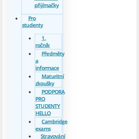
přijímačky
Pro
studenty
1.
ročník
Předměty
a
informace
Maturitní
zkoušky
PODPORA
PRO
STUDENTY
HELLO
Cambridge
exams
Stravování