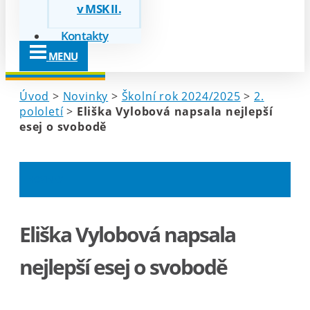
v MSK II.
Kontakty
MENU
Úvod
>
Novinky
>
Školní rok 2024/2025
>
2.
pololetí
>
Eliška Vylobová napsala nejlepší
esej o svobodě
NOVINKY
Eliška Vylobová napsala
nejlepší esej o svobodě