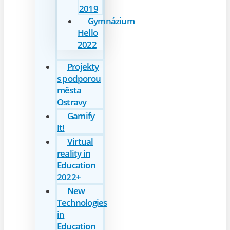
2019
Gymnázium
Hello
2022
Projekty
s podporou
města
Ostravy
Gamify
It!
Virtual
reality in
Education
2022+
New
Technologies
in
Education