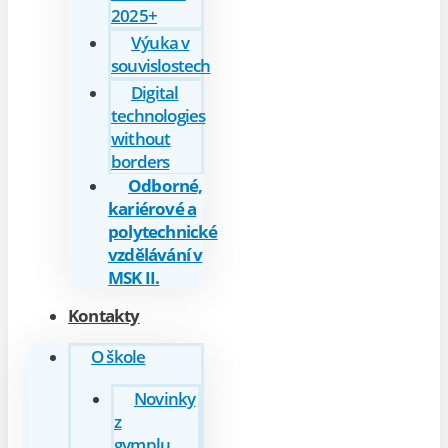
2025+
Výuka v
souvislostech
Digital
technologies
without
borders
Odborné,
kariérové a
polytechnické
vzdělávání v
MSK II.
Kontakty
O škole
Novinky
z
gymplu