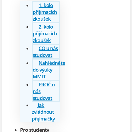
1. kolo
přijímacích
zkoušek
2. kolo
přijímacích
zkoušek
CO u nás
studovat
Nahlédněte
do výuky
MMIT
PROČ u
nás
studovat
Jak
zvládnout
přijímačky
Pro studenty