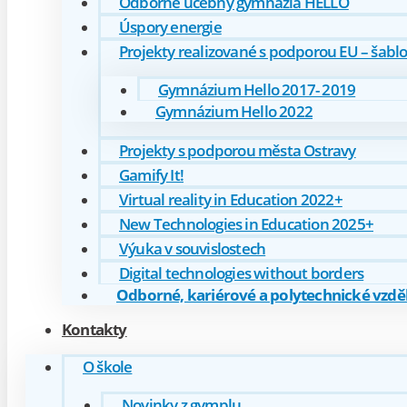
Odborné učebny gymnázia HELLO
Úspory energie
Projekty realizované s podporou EU – šabl
Gymnázium Hello 2017- 2019
Gymnázium Hello 2022
Projekty s podporou města Ostravy
Gamify It!
Virtual reality in Education 2022+
New Technologies in Education 2025+
Výuka v souvislostech
Digital technologies without borders
Odborné, kariérové a polytechnické vzděl
Kontakty
O škole
Novinky z gymplu