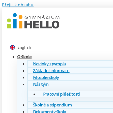
Přejít k obsahu
English
O škole
Novinky z gymplu
Základní informace
Filozofie školy
Náš tým
Pracovní příležitosti
Školné a stipendium
Dokumenty školy