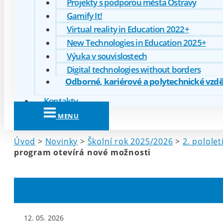
Projekty s podporou města Ostravy
Gamify It!
Virtual reality in Education 2022+
New Technologies in Education 2025+
Výuka v souvislostech
Digital technologies without borders
Odborné, kariérové a polytechnické vzděl
Kontakty
MENU
Úvod
>
Novinky
>
Školní rok 2025/2026
>
2. pololet
program otevírá nové možnosti
NOVINKY
12. 05. 2026