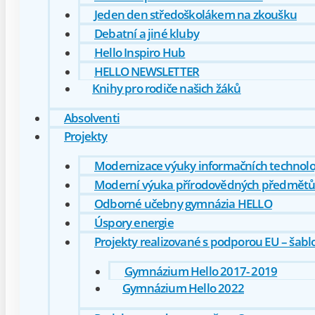
Jeden den středoškolákem na zkoušku
Debatní a jiné kluby
Hello Inspiro Hub
HELLO NEWSLETTER
Knihy pro rodiče našich žáků
Absolventi
Projekty
Modernizace výuky informačních technolo
Moderní výuka přírodovědných předmětů
Odborné učebny gymnázia HELLO
Úspory energie
Projekty realizované s podporou EU – šabl
Gymnázium Hello 2017- 2019
Gymnázium Hello 2022