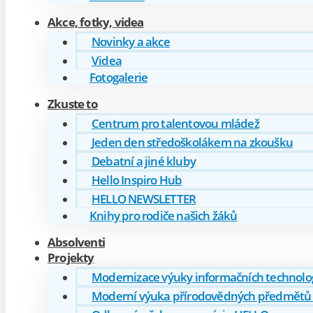
Akce, fotky, videa
Novinky a akce
Videa
Fotogalerie
Zkuste to
Centrum pro talentovou mládež
Jeden den středoškolákem na zkoušku
Debatní a jiné kluby
Hello Inspiro Hub
HELLO NEWSLETTER
Knihy pro rodiče našich žáků
Absolventi
Projekty
Modernizace výuky informačních technolog
Moderní výuka přírodovědných předmětů 