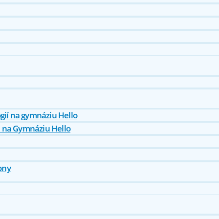
gií na gymnáziu Hello
 na Gymnáziu Hello
ony