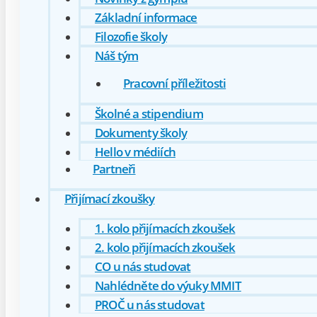
Základní informace
Filozofie školy
Náš tým
Pracovní příležitosti
Školné a stipendium
Dokumenty školy
Hello v médiích
Partneři
Přijímací zkoušky
1. kolo přijímacích zkoušek
2. kolo přijímacích zkoušek
CO u nás studovat
Nahlédněte do výuky MMIT
PROČ u nás studovat