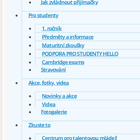
Jak zvládnout přijímačky
Pro studenty
1. ročník
Předměty a informace
Maturitní zkoušky
PODPORA PRO STUDENTY HELLO
Cambridge exams
Stravování
Akce, fotky, videa
Novinky a akce
Videa
Fotogalerie
Zkuste to
Centrum pro talentovou mládež