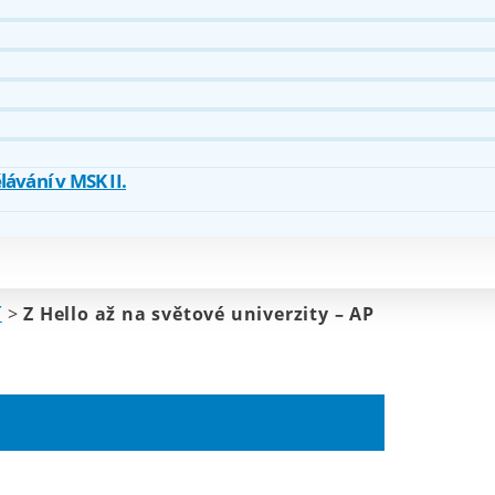
ávání v MSK II.
í
>
Z Hello až na světové univerzity – AP