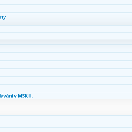
ony
ávání v MSK II.