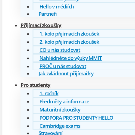
Hello v médiích
Partneři
Přijímací zkoušky
1. kolo přijímacích zkoušek
2. kolo přijímacích zkoušek
CO u nás studovat
Nahlédněte do výuky MMIT
PROČ u nás studovat
Jak zvládnout přijímačky
Pro studenty
1. ročník
Předměty a informace
Maturitní zkoušky
PODPORA PRO STUDENTY HELLO
Cambridge exams
Stravování