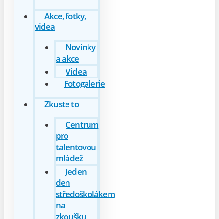
Akce, fotky,
videa
Novinky
a akce
Videa
Fotogalerie
Zkuste to
Centrum
pro
talentovou
mládež
Jeden
den
středoškolákem
na
zkoušku