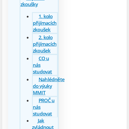
zkoušky
1. kolo
přijímacích
zkoušek
2. kolo
přijímacích
zkoušek
CO u
nás
studovat
Nahlédněte
do výuky
MMIT
PROČ u
nás
studovat
Jak
zvládnout