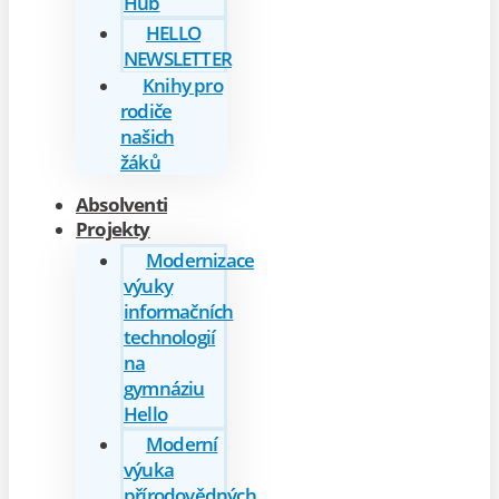
Hub
HELLO
NEWSLETTER
Knihy pro
rodiče
našich
žáků
Absolventi
Projekty
Modernizace
výuky
informačních
technologií
na
gymnáziu
Hello
Moderní
výuka
přírodovědných