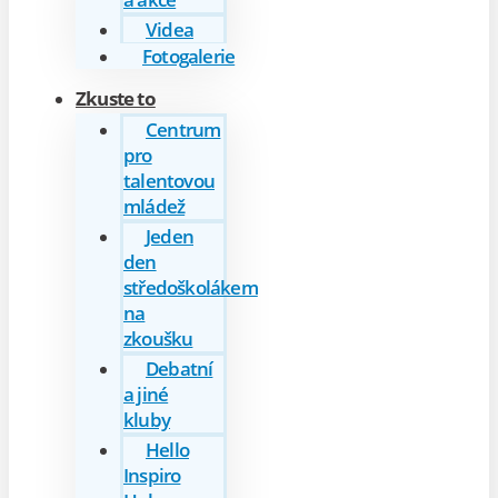
Videa
Fotogalerie
Zkuste to
Centrum
pro
talentovou
mládež
Jeden
den
středoškolákem
na
zkoušku
Debatní
a jiné
kluby
Hello
Inspiro