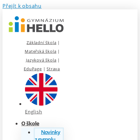
Přejít k obsahu
Základní škola
|
Mateřská škola
|
Jazyková škola
|
EduPage
|
Strava
English
O škole
Novinky
z gymplu