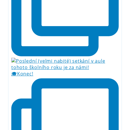
🎓Konec!