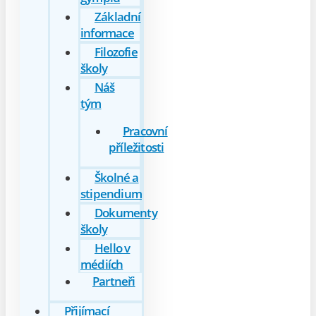
Základní
informace
Filozofie
školy
Náš
tým
Pracovní
příležitosti
Školné a
stipendium
Dokumenty
školy
Hello v
médiích
Partneři
Přijímací