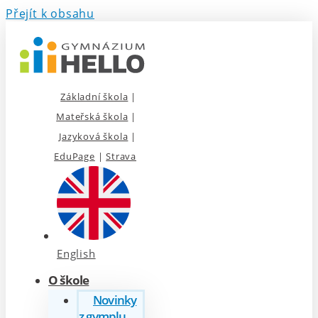
Přejít k obsahu
Základní škola
|
Mateřská škola
|
Jazyková škola
|
EduPage
|
Strava
English
O škole
Novinky
z gymplu