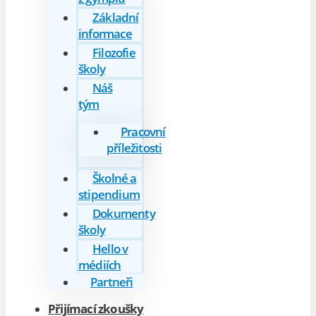
Základní
informace
Filozofie
školy
Náš
tým
Pracovní
příležitosti
Školné a
stipendium
Dokumenty
školy
Hello v
médiích
Partneři
Přijímací zkoušky