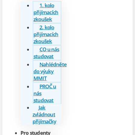
1. kolo
přijímacích
zkoušek
2. kolo
přijímacích
zkoušek
CO u nás
studovat
Nahlédněte
do výuky
MMIT
PROČ u
nás
studovat
Jak
zvládnout
přijímačky
Pro studenty