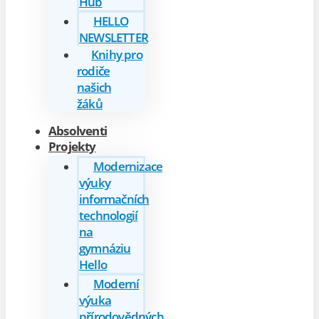
Hub
HELLO
NEWSLETTER
Knihy pro
rodiče
našich
žáků
Absolventi
Projekty
Modernizace
výuky
informačních
technologií
na
gymnáziu
Hello
Moderní
výuka
přírodovědných