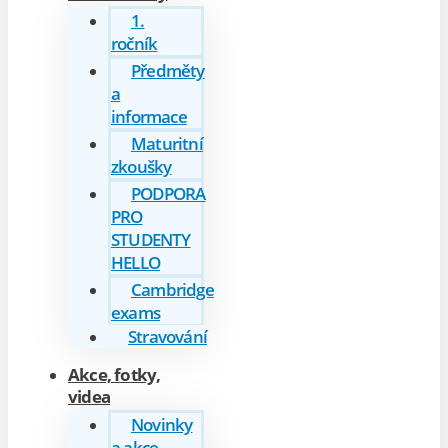
1.
ročník
Předměty
a
informace
Maturitní
zkoušky
PODPORA
PRO
STUDENTY
HELLO
Cambridge
exams
Stravování
Akce, fotky,
videa
Novinky
a akce