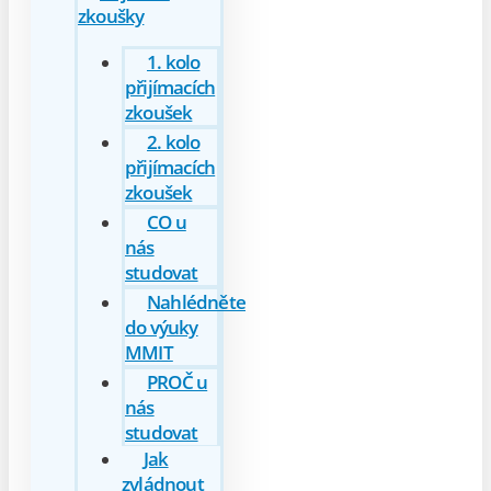
zkoušky
1. kolo
přijímacích
zkoušek
2. kolo
přijímacích
zkoušek
CO u
nás
studovat
Nahlédněte
do výuky
MMIT
PROČ u
nás
studovat
Jak
zvládnout