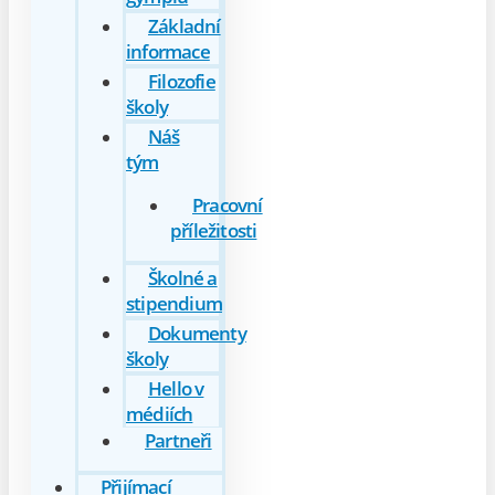
Základní
informace
Filozofie
školy
Náš
tým
Pracovní
příležitosti
Školné a
stipendium
Dokumenty
školy
Hello v
médiích
Partneři
Přijímací