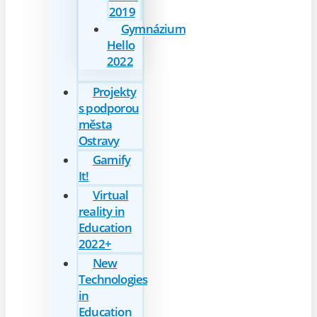
2019
Gymnázium
Hello
2022
Projekty
s podporou
města
Ostravy
Gamify
It!
Virtual
reality in
Education
2022+
New
Technologies
in
Education