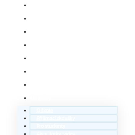
O škole
Přijímací zkoušky
Pro studenty
Akce, fotky, videa
Zkuste to
Absolventi
Projekty
Kontakty
O škole
Přijímací zkoušky
Pro studenty
Akce, fotky, videa