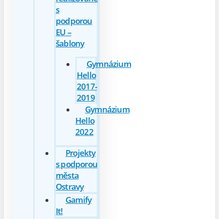
s
podporou
EU –
šablony
Gymnázium
Hello
2017-
2019
Gymnázium
Hello
2022
Projekty
s podporou
města
Ostravy
Gamify
It!