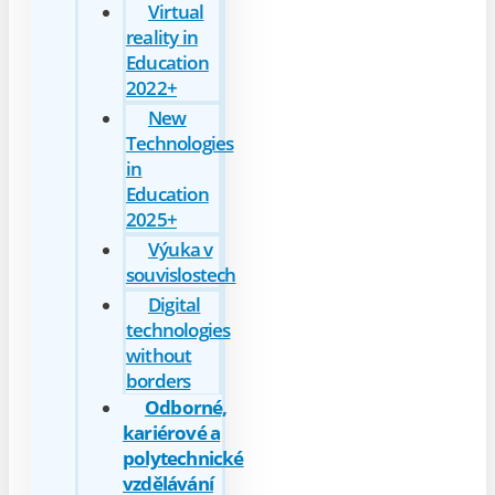
Virtual
reality in
Education
2022+
New
Technologies
in
Education
2025+
Výuka v
souvislostech
Digital
technologies
without
borders
Odborné,
kariérové a
polytechnické
vzdělávání