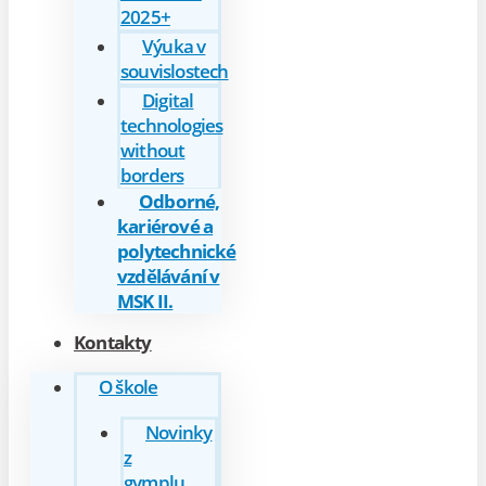
2025+
Výuka v
souvislostech
Digital
technologies
without
borders
Odborné,
kariérové a
polytechnické
vzdělávání v
MSK II.
Kontakty
O škole
Novinky
z
gymplu