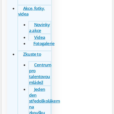
Akce, fotky,
videa
Novinky
a akce
Videa
Fotogalerie
Zkuste to
Centrum
pro
talentovou
mládež
Jeden
den
středoškolákem
na
zkoušku