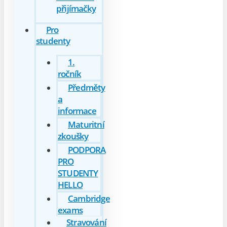
přijímačky
Pro
studenty
1.
ročník
Předměty
a
informace
Maturitní
zkoušky
PODPORA
PRO
STUDENTY
HELLO
Cambridge
exams
Stravování