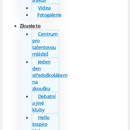
Videa
Fotogalerie
Zkuste to
Centrum
pro
talentovou
mládež
Jeden
den
středoškolákem
na
zkoušku
Debatní
a jiné
kluby
Hello
Inspiro