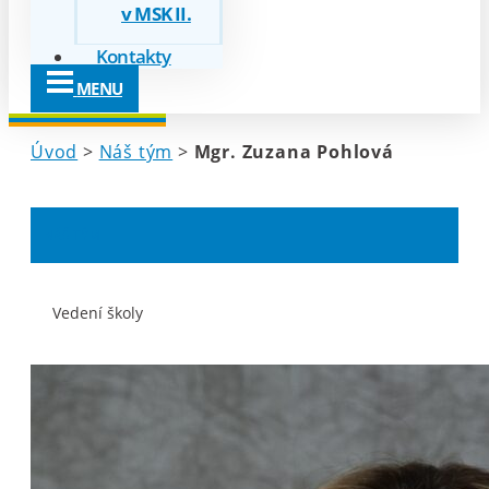
v MSK II.
Kontakty
MENU
Úvod
>
Náš tým
>
Mgr. Zuzana Pohlová
NÁŠ TÝM
Vedení školy