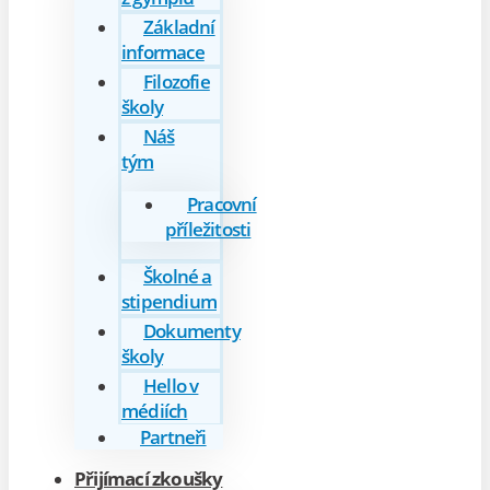
Základní
informace
Filozofie
školy
Náš
tým
Pracovní
příležitosti
Školné a
stipendium
Dokumenty
školy
Hello v
médiích
Partneři
Přijímací zkoušky