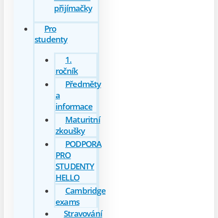
přijímačky
Pro
studenty
1.
ročník
Předměty
a
informace
Maturitní
zkoušky
PODPORA
PRO
STUDENTY
HELLO
Cambridge
exams
Stravování