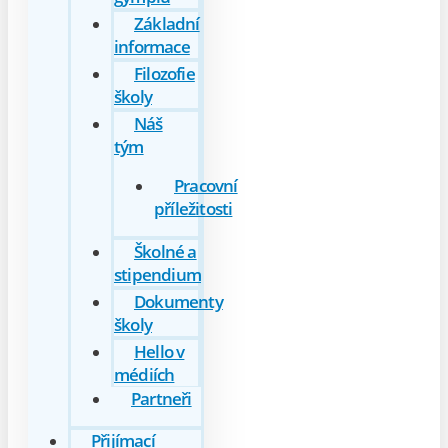
Základní
informace
Filozofie
školy
Náš
tým
Pracovní
příležitosti
Školné a
stipendium
Dokumenty
školy
Hello v
médiích
Partneři
Přijímací