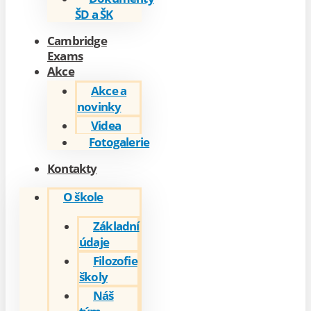
ŠD a ŠK
Cambridge
Exams
Akce
Akce a
novinky
Videa
Fotogalerie
Kontakty
O škole
Základní
údaje
Filozofie
školy
Náš