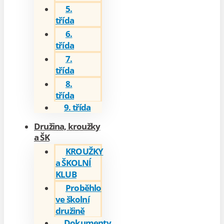
5.
třída
6.
třída
7.
třída
8.
třída
9. třída
Družina, kroužky
a ŠK
KROUŽKY
a ŠKOLNÍ
KLUB
Proběhlo
ve školní
družině
Dokumenty