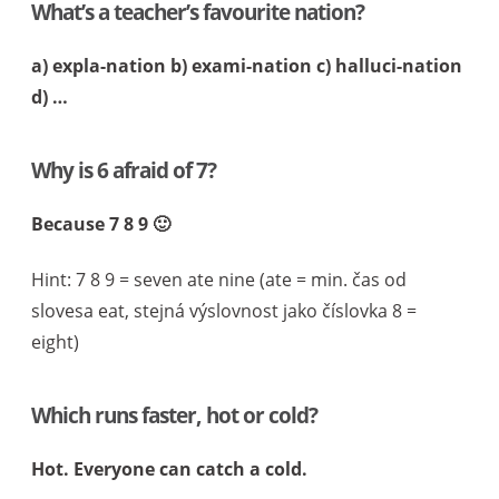
What’s a teacher’s favourite nation?
a) expla-nation b) exami-nation c) halluci-nation
d) …
Why is 6 afraid of 7?
Because 7 8 9 🙂
Hint: 7 8 9 = seven ate nine (ate = min. čas od
slovesa eat, stejná výslovnost jako číslovka 8 =
eight)
Which runs faster, hot or cold?
Hot. Everyone can catch a cold.