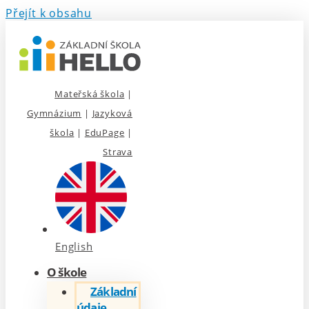
Přejít k obsahu
Mateřská škola
|
Gymnázium
|
Jazyková
škola
|
EduPage
|
Strava
English
O škole
Základní
údaje