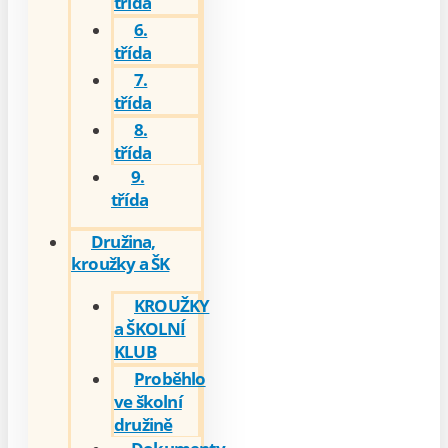
třída
6.
třída
7.
třída
8.
třída
9.
třída
Družina,
kroužky a ŠK
KROUŽKY
a ŠKOLNÍ
KLUB
Proběhlo
ve školní
družině