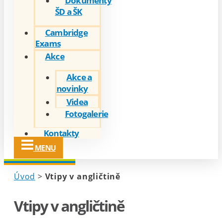
Dokumenty
ŠD a ŠK
Cambridge
Exams
Akce
Akce a
novinky
Videa
Fotogalerie
Kontakty
MENU
Úvod
>
Vtipy v angličtině
Vtipy v angličtině