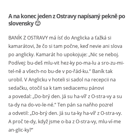
A na konec jeden z Ostravy napísaný pekně po
slovensky 🙂
BANÍK Z OSTRAVY má ísť do Anglicka a ťažká si
kamarátovi, že čo si tam počne, keď nevie ani slova
po anglicky. Kamarát ho upokojuje: „Nic se neboj.
Podívej: bu-deš mlu-vit hez-ky po-ma-lu a sro-zu-mi-
tel-ně a všech-no bu-de v po-řád-ku.“ Baník tak
urobil. V Anglicku v hoteli si sadol na recepcii na
sedačku, otočil sa k tam sediacemu pánovi
a povedal: „Do-brý den. Já su ha-víř z O-stra-vy a su
ta-dy na do-vo-le-né.“ Ten pán sa naňho pozrel
a odvetil: „Do-brý den. Já su ta-ky ha-víř z O-stra-vy.
A proč te-dy, když jsme o-ba z O-stra-vy, mlu-ví-me
an-glic-ky?“