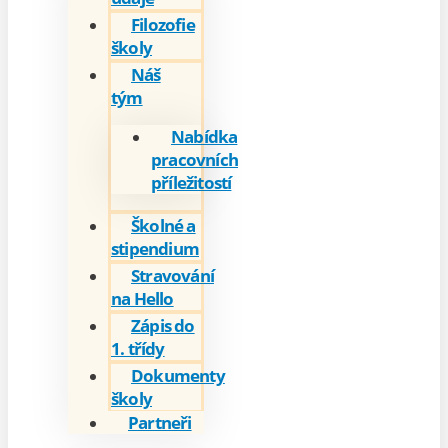
Filozofie
školy
Náš
tým
Nabídka
pracovních
příležitostí
Školné a
stipendium
Stravování
na Hello
Zápis do
1. třídy
Dokumenty
školy
Partneři