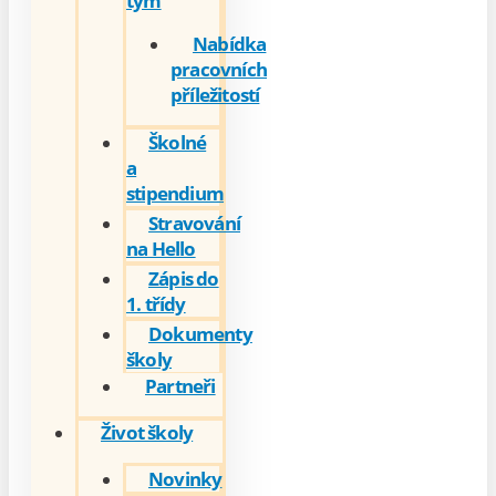
tým
Nabídka
pracovních
příležitostí
Školné
a
stipendium
Stravování
na Hello
Zápis do
1. třídy
Dokumenty
školy
Partneři
Život školy
Novinky