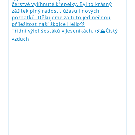
Třídní výlet šesťáků v Jeseníkách. 🌿🏔️Čistý
vzduch