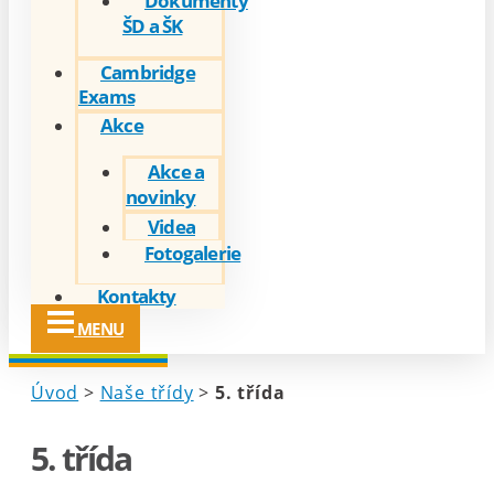
Dokumenty
ŠD a ŠK
Cambridge
Exams
Akce
Akce a
novinky
Videa
Fotogalerie
Kontakty
MENU
Úvod
>
Naše třídy
>
5. třída
5. třída