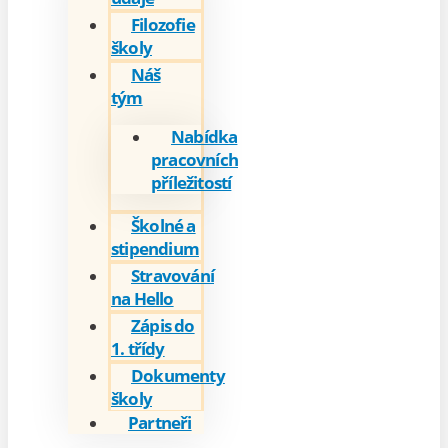
Filozofie
školy
Náš
tým
Nabídka
pracovních
příležitostí
Školné a
stipendium
Stravování
na Hello
Zápis do
1. třídy
Dokumenty
školy
Partneři