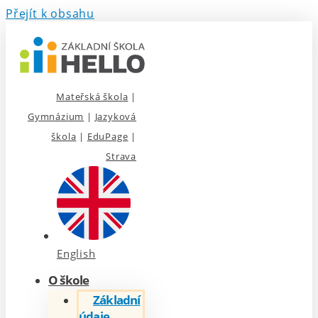
Přejít k obsahu
Mateřská škola
|
Gymnázium
|
Jazyková
škola
|
EduPage
|
Strava
English
O škole
Základní
údaje