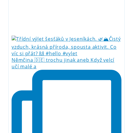
Němčina 🇩🇪 trochu jinak aneb Když velcí
učí malé a