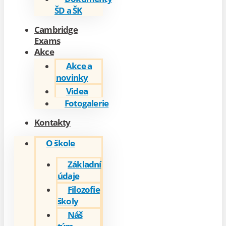
ŠD a ŠK
Cambridge
Exams
Akce
Akce a
novinky
Videa
Fotogalerie
Kontakty
O škole
Základní
údaje
Filozofie
školy
Náš