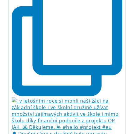
🐣 Dnešní ráno v družině bylo opravdu