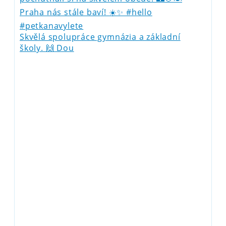
Skvělá spolupráce gymnázia a základní
školy. 🙌 Dou