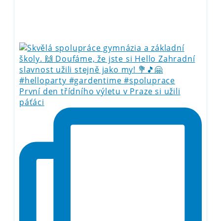
První den třídního výletu v Praze si užili
páťáci