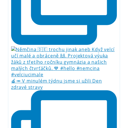
🍎🥕 V minulém týdnu jsme si užili Den
zdravé stravy