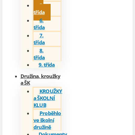
5.
třída
6.
třída
7.
třída
8.
třída
9. třída
Družina, kroužky
a ŠK
KROUŽKY
a ŠKOLNÍ
KLUB
Proběhlo
ve školní
družině
Dokumenty