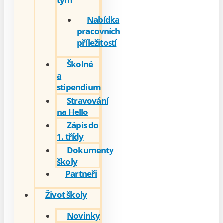
tým
Nabídka
pracovních
příležitostí
Školné
a
stipendium
Stravování
na Hello
Zápis do
1. třídy
Dokumenty
školy
Partneři
Život školy
Novinky