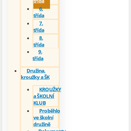
třída
6.
třída
7.
třída
8.
třída
9.
třída
Družina,
kroužky a ŠK
KROUŽKY
a ŠKOLNÍ
KLUB
Proběhlo
ve školní
družině