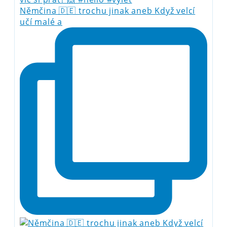
Němčina 🇩🇪 trochu jinak aneb Když velcí
učí malé a