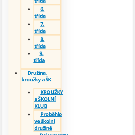
třída
6.
třída
7.
třída
8.
třída
9.
třída
Družina,
kroužky a ŠK
KROUŽKY
a ŠKOLNÍ
KLUB
Proběhlo
ve školní
družině