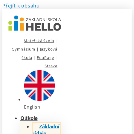
Přejít k obsahu
Mateřská škola
|
Gymnázium
|
Jazyková
škola
|
EduPage
|
Strava
English
O škole
Základní
údaje