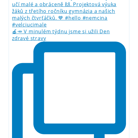
🍎🥕 V minulém týdnu jsme si užili Den
zdravé stravy