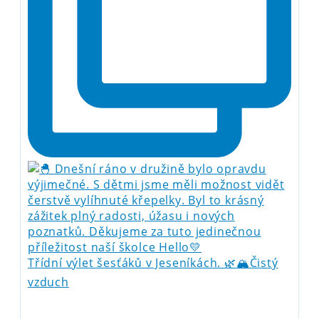
Třídní výlet šesťáků v Jeseníkách. 🌿🏔️Čistý
vzduch