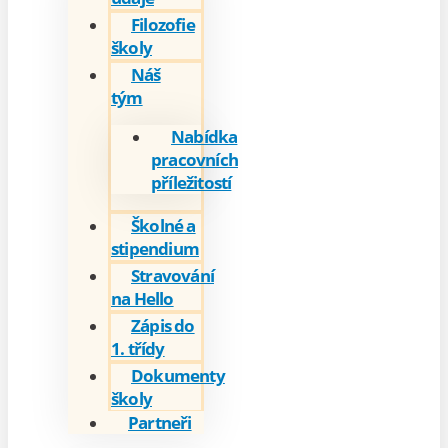
Filozofie
školy
Náš
tým
Nabídka
pracovních
příležitostí
Školné a
stipendium
Stravování
na Hello
Zápis do
1. třídy
Dokumenty
školy
Partneři