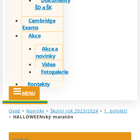
Dokumenty
ŠD a ŠK
Cambridge
Exams
Akce
Akce a
novinky
Videa
Fotogalerie
Kontakty
MENU
Úvod
>
Novinky
>
Školní rok 2023/2024
>
1. pololetí
>
HALLOWEENský maratón