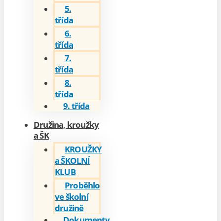
5.
třída
6.
třída
7.
třída
8.
třída
9. třída
Družina, kroužky
a ŠK
KROUŽKY
a ŠKOLNÍ
KLUB
Proběhlo
ve školní
družině
Dokumenty