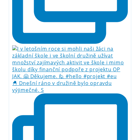
🐣 Dnešní ráno v družině bylo opravdu
výjimečné. S