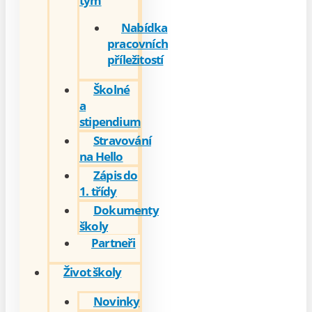
tým
Nabídka
pracovních
příležitostí
Školné
a
stipendium
Stravování
na Hello
Zápis do
1. třídy
Dokumenty
školy
Partneři
Život školy
Novinky