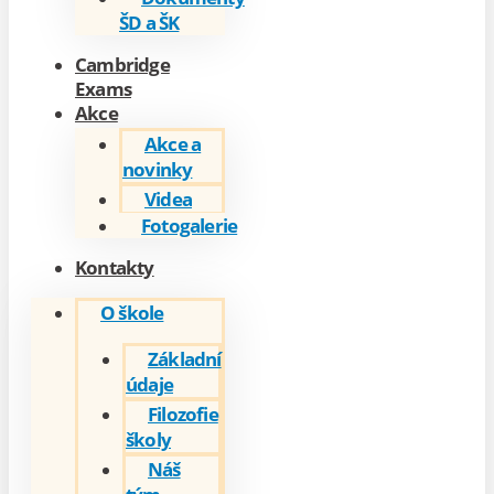
ŠD a ŠK
Cambridge
Exams
Akce
Akce a
novinky
Videa
Fotogalerie
Kontakty
O škole
Základní
údaje
Filozofie
školy
Náš