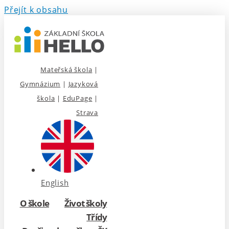
Přejít k obsahu
Mateřská škola
|
Gymnázium
|
Jazyková
škola
|
EduPage
|
Strava
English
O škole
Život školy
Třídy