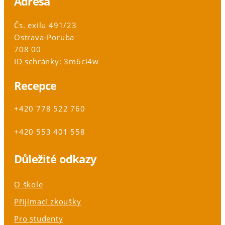
Adresa
Čs. exilu 491/23
Ostrava-Poruba
708 00
ID schránky: 3m6ci4w
Recepce
+420 778 522 760
+420 553 401 558
Důležité odkazy
O škole
Přijímací zkoušky
Pro studenty