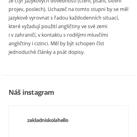
ze čtyř jazykových dovedností (čtení, psaní, slovní
projev, poslech). Uchazeč na tomto stupni by se měl
jazykově vyrovnat s řadou každodenních situací,
které vyžadují použití angličtiny ve své zemi
i v zahraničí, v kontaktu s rodilými mluvčími
angličtiny i cizinci. Měl by být schopen číst
jednoduché články a psát dopisy.
Náš instagram
zakladniskolahello