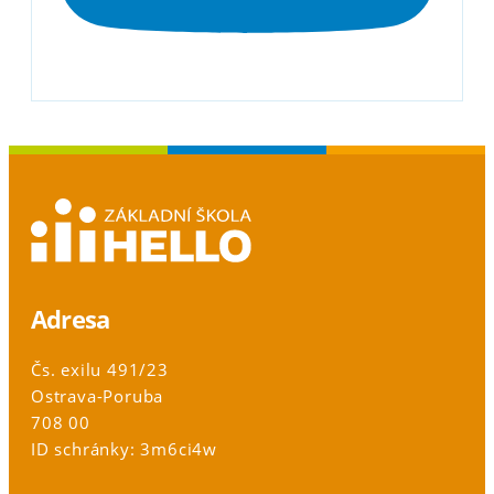
Adresa
Čs. exilu 491/23
Ostrava-Poruba
708 00
ID schránky: 3m6ci4w