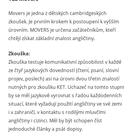
Movers je jedna z dětských cambridgeských
zkoušek. Je prvním krokem k postoupení k vyšším
úrovním. MOVERS je určena začátečníkům, kteří
chtějí získat základní znalost angličtiny.
Zkouška:
Zkouška testuje komunikativní způsobilost v každé
ze čtyř jazykových dovedností (čtení, psaní, slovní
projev, poslech) asi na úrovni dvou třetin znalostí
nutných pro zkoušku KET. Uchazeč na tomto stupni
by se měl jazykově vyrovnat s řadou každodenních
situací, které vyžadují použití angličtiny ve své zemi
i v zahraničí, v kontaktu s rodilými mluvčími
angličtiny i cizinci. Měl by být schopen číst
jednoduché články a psát dopisy.