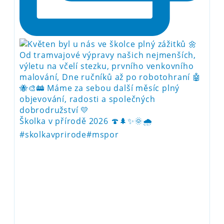
Školka v přírodě 2026 🍄🌲✨🌞🌧️
#skolkavprirode#mspor