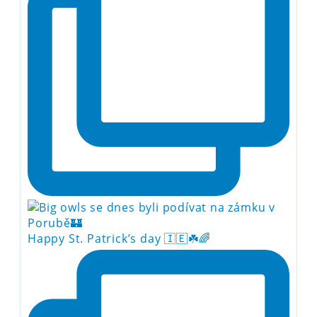
Happy St. Patrick’s day 🇮🇪☘️🌈