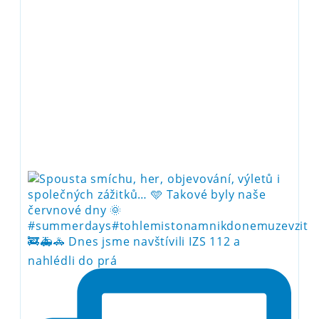
🚒🚑🚓 Dnes jsme navštívili IZS 112 a
nahlédli do prá