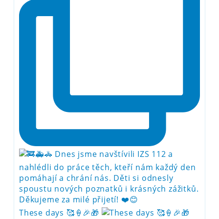
These days 🥰🍦🎉🎁