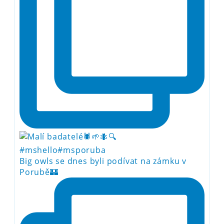
Big owls se dnes byli podívat na zámku v
Porubě🏰