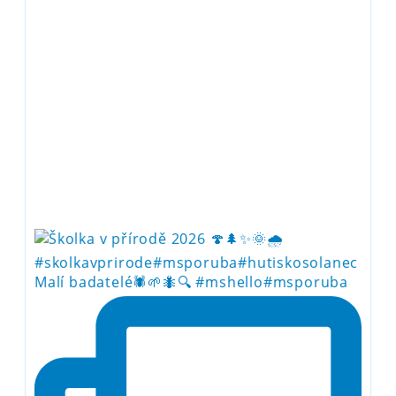
Malí badatelé🕷️🌱🐜🔍 #mshello#msporuba