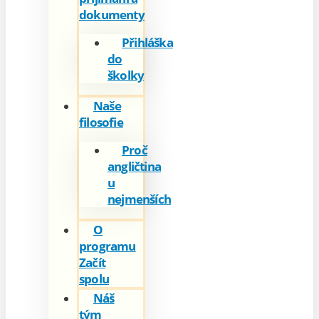
dokumenty
Přihláška
do
školky
Naše
filosofie
Proč
angličtina
u
nejmenších
O
programu
Začít
spolu
Náš
tým