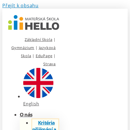
Přejít k obsahu
Základní škola
|
Gymnázium
|
Jazyková
škola
|
EduPage
|
Strava
English
O nás
Kritéria
přijímání a