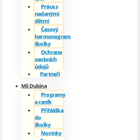
Práce s
nadanými
dětmi
Časový
harmonogram
školky
Ochrana
osobních
údajů
Partneři
Mš Dubina
Programy
a ceník
Přihláška
do
školky
Novinky