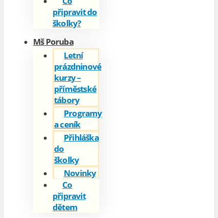
Co
připravit do
školky?
Mš Poruba
Letní
prázdninové
kurzy –
příměstské
tábory
Programy
a ceník
Přihláška
do
školky
Novinky
Co
připravit
dětem