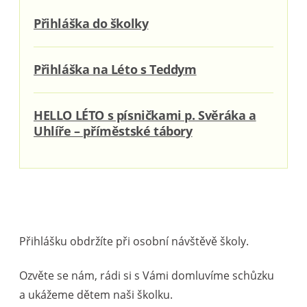
Přihláška do školky
Přihláška na Léto s Teddym
HELLO LÉTO s písničkami p. Svěráka a
Uhlíře – příměstské tábory
Přihlášku obdržíte při osobní návštěvě školy.
Ozvěte se nám, rádi si s Vámi domluvíme schůzku
a ukážeme dětem naši školku.