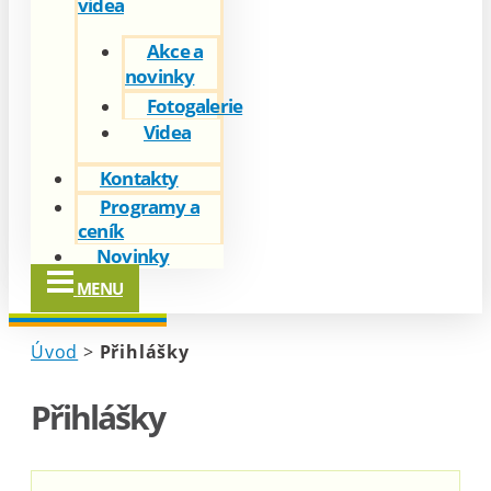
videa
Akce a
novinky
Fotogalerie
Videa
Kontakty
Programy a
ceník
Novinky
MENU
Úvod
>
Přihlášky
Přihlášky