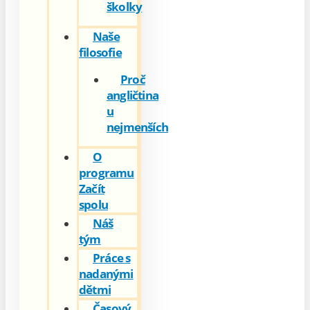
školky
Naše
filosofie
Proč
angličtina
u
nejmenších
O
programu
Začít
spolu
Náš
tým
Práce s
nadanými
dětmi
Časový