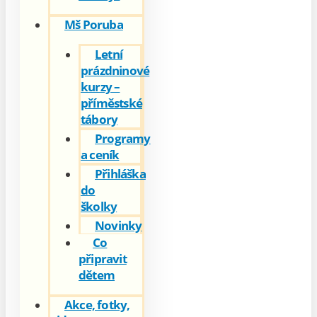
Mš Poruba
Letní
prázdninové
kurzy –
příměstské
tábory
Programy
a ceník
Přihláška
do
školky
Novinky
Co
připravit
dětem
Akce, fotky,