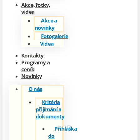
Akce, fotky,
videa
Akce a
novinky
Fotogalerie
Videa
Kontakty
Programy a
ceník
Novinky
O nás
Kritéria
přijímání a
dokumenty
Přihláška
do