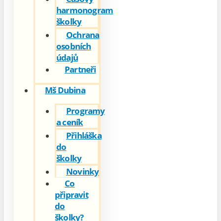
harmonogram
školky
Ochrana
osobních
údajů
Partneři
Mš Dubina
Programy
a ceník
Přihláška
do
školky
Novinky
Co
připravit
do
školky?