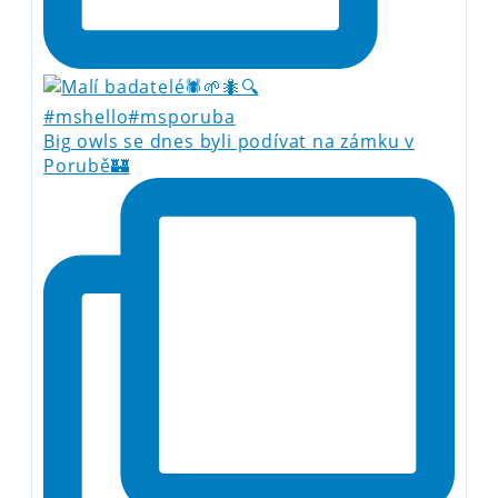
Big owls se dnes byli podívat na zámku v
Porubě🏰