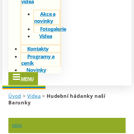
videa
Akce a
novinky
Fotogalerie
Videa
Kontakty
Programy a
ceník
Novinky
MENU
Úvod
>
Videa
>
Hudební hádanky naší
Barunky
VIDEA