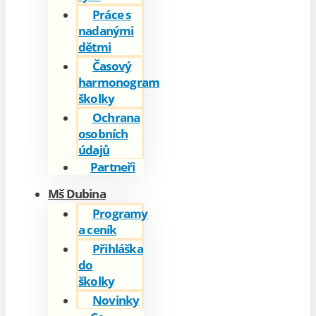
Práce s
nadanými
dětmi
Časový
harmonogram
školky
Ochrana
osobních
údajů
Partneři
Mš Dubina
Programy
a ceník
Přihláška
do
školky
Novinky