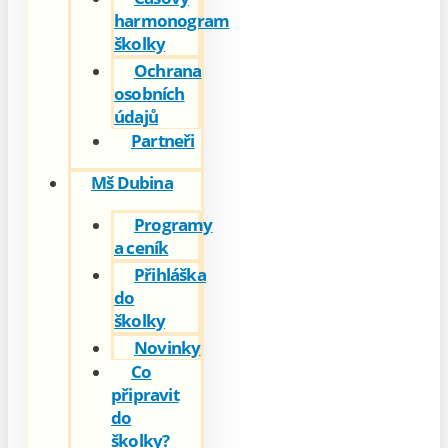
harmonogram
školky
Ochrana
osobních
údajů
Partneři
Mš Dubina
Programy
a ceník
Přihláška
do
školky
Novinky
Co
připravit
do
školky?