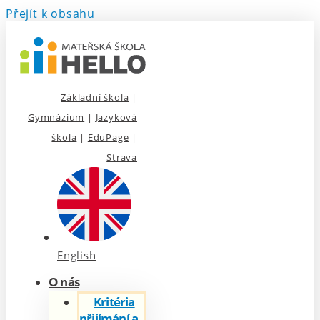
Přejít k obsahu
Základní škola
|
Gymnázium
|
Jazyková
škola
|
EduPage
|
Strava
English
O nás
Kritéria
přijímání a