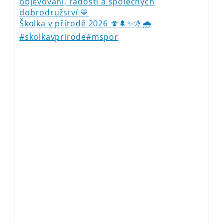
Školka v přírodě 2026 🍄🌲✨🌞🌧️
#skolkavprirode#mspor