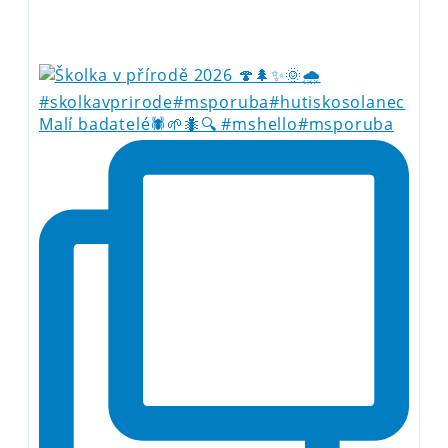
Malí badatelé🕷️🌱🐜🔍 #mshello#msporuba