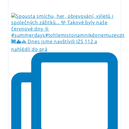
🚒🚑🚓 Dnes jsme navštívili IZS 112 a
nahlédli do prá