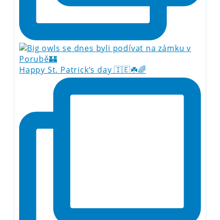
Happy St. Patrick’s day 🇮🇪☘️🌈