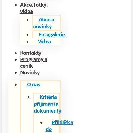
Akce, fotky,
videa
Akce a
novinky
Fotogalerie
Videa
Kontakty
Programy a
ceník
Novinky
O nás
Kritéria
přijímání a
dokumenty
Přihláška
do