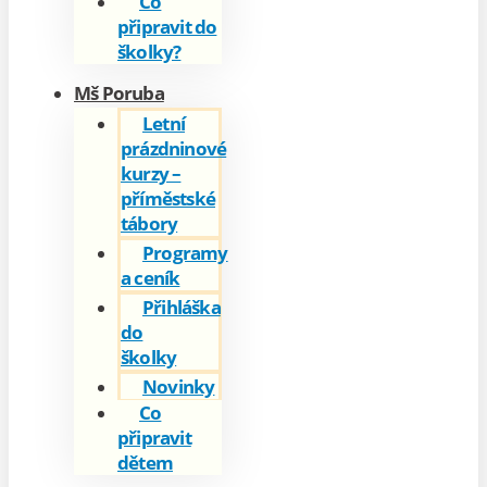
Co
připravit do
školky?
Mš Poruba
Letní
prázdninové
kurzy –
příměstské
tábory
Programy
a ceník
Přihláška
do
školky
Novinky
Co
připravit
dětem