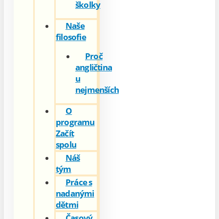
školky
Naše
filosofie
Proč
angličtina
u
nejmenších
O
programu
Začít
spolu
Náš
tým
Práce s
nadanými
dětmi
Časový