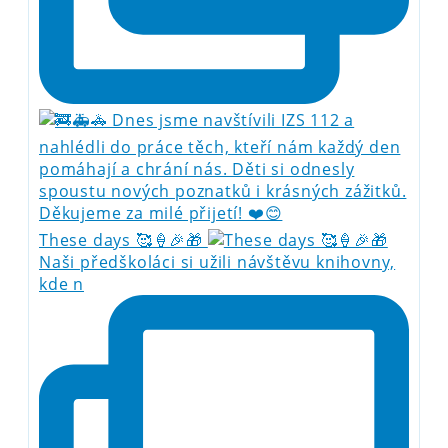
These days 🥰🍦🎉🎁
Naši předškoláci si užili návštěvu knihovny,
kde n