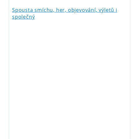
Spousta smíchu, her, objevování, výletů i
společný