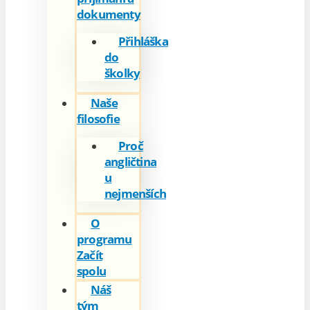
dokumenty
Přihláška
do
školky
Naše
filosofie
Proč
angličtina
u
nejmenších
O
programu
Začít
spolu
Náš
tým