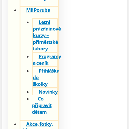
Mš Poruba
Letní
prázdninové
kurzy –
příměstské
tábory
Programy
a ceník
Přihláška
do
školky
Novinky
Co
připravit
dětem
Akce, fotky,