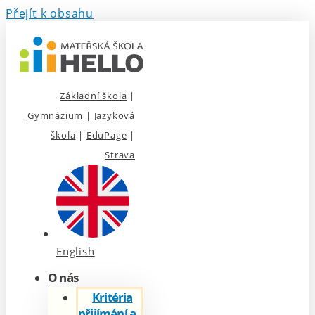
Přejít k obsahu
Základní škola
|
Gymnázium
|
Jazyková
škola
|
EduPage
|
Strava
English
O nás
Kritéria
přijímání a