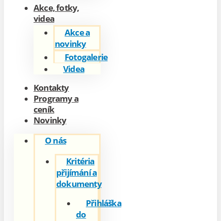
Akce, fotky,
videa
Akce a
novinky
Fotogalerie
Videa
Kontakty
Programy a
ceník
Novinky
O nás
Kritéria
přijímání a
dokumenty
Přihláška
do