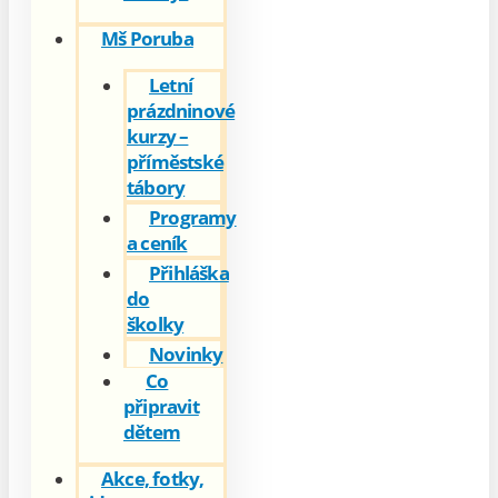
Mš Poruba
Letní
prázdninové
kurzy –
příměstské
tábory
Programy
a ceník
Přihláška
do
školky
Novinky
Co
připravit
dětem
Akce, fotky,