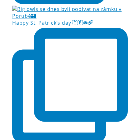
Happy St. Patrick’s day 🇮🇪☘️🌈