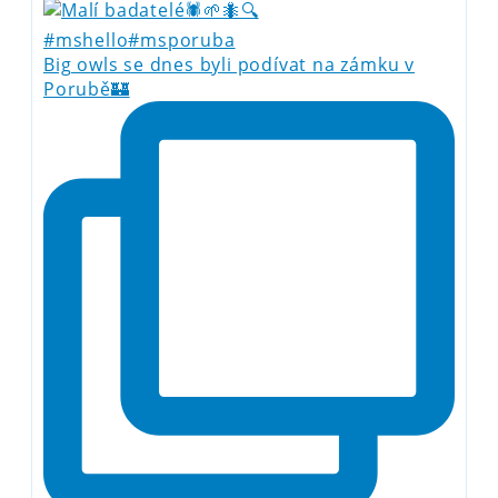
Big owls se dnes byli podívat na zámku v
Porubě🏰