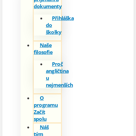
dokumenty
Přihláška
do
školky
Naše
filosofie
Proč
angličtina
u
nejmenších
O
programu
Začít
spolu
Náš
tým