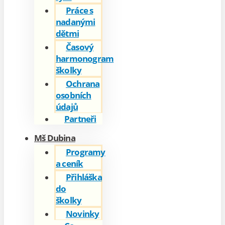
Práce s
nadanými
dětmi
Časový
harmonogram
školky
Ochrana
osobních
údajů
Partneři
Mš Dubina
Programy
a ceník
Přihláška
do
školky
Novinky