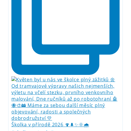
Školka v přírodě 2026 🍄🌲✨🌞🌧️