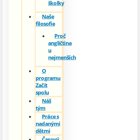
školky
Naše
filosofie
Proč
angličtina
u
nejmenších
O
programu
Začít
spolu
Náš
tým
Práce s
nadanými
dětmi
Časový