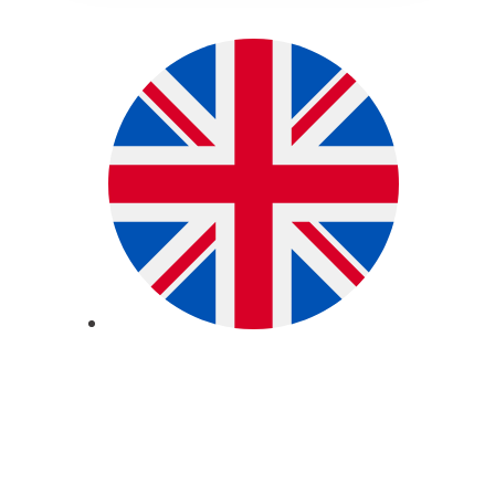
English
Základní škola
|
Gymnázium
|
Jazyková škola
|
EduPage
|
Strava