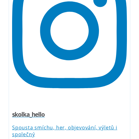
skolka_hello
Spousta smíchu, her, objevování, výletů i
společný