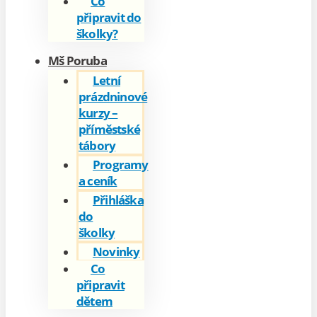
Co
připravit do
školky?
Mš Poruba
Letní
prázdninové
kurzy –
příměstské
tábory
Programy
a ceník
Přihláška
do
školky
Novinky
Co
připravit
dětem