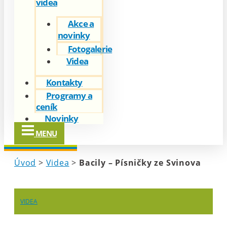
videa
Akce a
novinky
Fotogalerie
Videa
Kontakty
Programy a
ceník
Novinky
MENU
Úvod
>
Videa
>
Bacily – Písničky ze Svinova
VIDEA