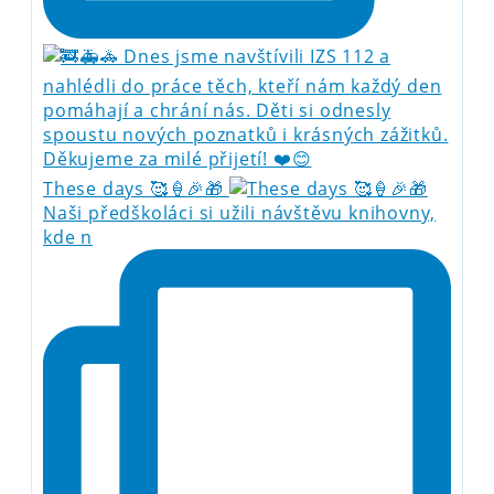
These days 🥰🍦🎉🎁
Naši předškoláci si užili návštěvu knihovny,
kde n