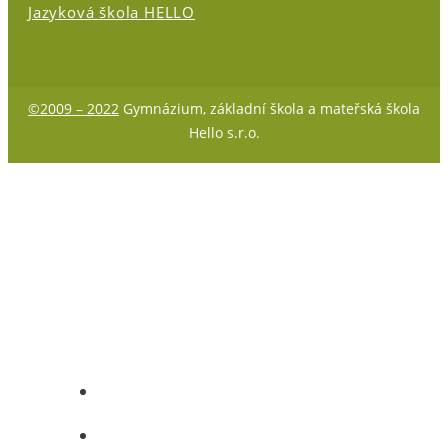
Jazyková škola HELLO
©2009 – 2022
Gymnázium, základní škola a mateřská škola
Hello s.r.o.
O nás
Mš Dubina