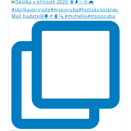
Malí badatelé🕷️🌱🐜🔍 #mshello#msporuba