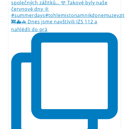
🚒🚑🚓 Dnes jsme navštívili IZS 112 a
nahlédli do prá