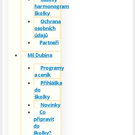
harmonogram
školky
Ochrana
osobních
údajů
Partneři
Mš Dubina
Programy
a ceník
Přihláška
do
školky
Novinky
Co
připravit
do
školky?