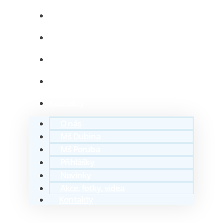
Mš Poruba
Přihlášky
Novinky
Akce, fotky, videa
Kontakty
O nás
Mš Dubina
Mš Poruba
Přihlášky
Novinky
Akce, fotky, videa
Kontakty