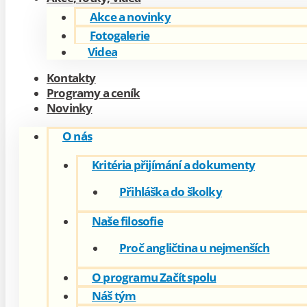
Akce a novinky
Fotogalerie
Videa
Kontakty
Programy a ceník
Novinky
O nás
Kritéria přijímání a dokumenty
Přihláška do školky
Naše filosofie
Proč angličtina u nejmenších
O programu Začít spolu
Náš tým