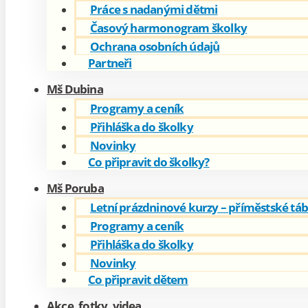
Práce s nadanými dětmi
Časový harmonogram školky
Ochrana osobních údajů
Partneři
Mš Dubina
Programy a ceník
Přihláška do školky
Novinky
Co připravit do školky?
Mš Poruba
Letní prázdninové kurzy – příměstské tá
Programy a ceník
Přihláška do školky
Novinky
Co připravit dětem
Akce, fotky, videa