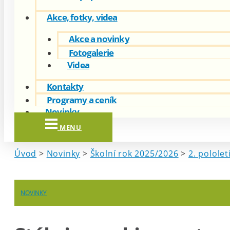
Akce, fotky, videa
Akce a novinky
Fotogalerie
Videa
Kontakty
Programy a ceník
Novinky
MENU
Úvod
>
Novinky
>
Školní rok 2025/2026
>
2. pololet
NOVINKY