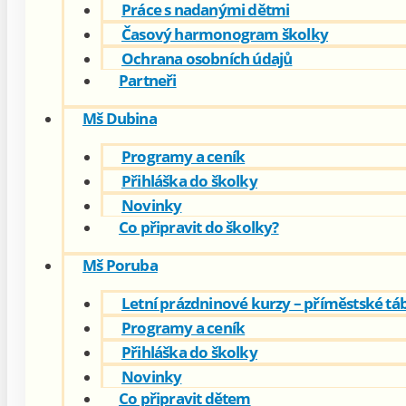
Práce s nadanými dětmi
Časový harmonogram školky
Ochrana osobních údajů
Partneři
Mš Dubina
Programy a ceník
Přihláška do školky
Novinky
Co připravit do školky?
Mš Poruba
Letní prázdninové kurzy – příměstské tá
Programy a ceník
Přihláška do školky
Novinky
Co připravit dětem