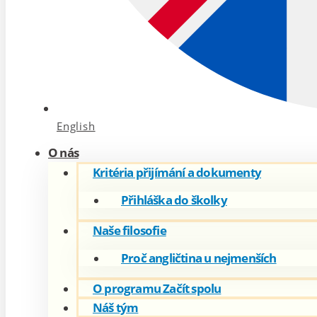
English
O nás
Kritéria přijímání a dokumenty
Přihláška do školky
Naše filosofie
Proč angličtina u nejmenších
O programu Začít spolu
Náš tým