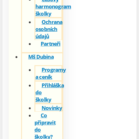
harmonogram
školky
Ochrana
osobních
údajů
Partneři
Mš Dubina
Programy
a ceník
Přihláška
do
školky
Novinky
Co
připravit
do
školky?