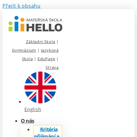
Přejít k obsahu
Základní škola
|
Gymnázium
|
Jazyková
škola
|
EduPage
|
Strava
English
O nás
Kritéria
přijímání a