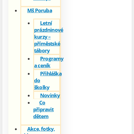
Mš Poruba
Letní
prázdninové
kurzy –
příměstské
tábory
Programy
a ceník
Přihláška
do
školky
Novinky
Co
připravit
dětem
Akce, fotky,