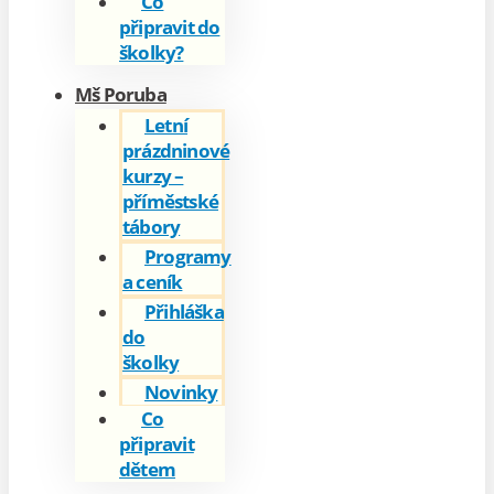
Co
připravit do
školky?
Mš Poruba
Letní
prázdninové
kurzy –
příměstské
tábory
Programy
a ceník
Přihláška
do
školky
Novinky
Co
připravit
dětem