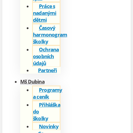
Práce s
nadanými
dětmi
Časový
harmonogram
školky
Ochrana
osobních
údajů
Partneři
Mš Dubina
Programy
a ceník
Přihláška
do
školky
Novinky