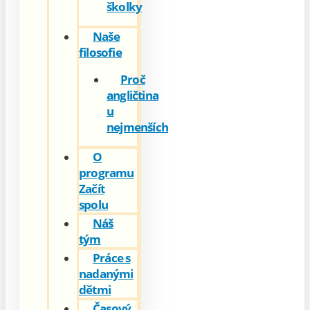
školky
Naše
filosofie
Proč
angličtina
u
nejmenších
O
programu
Začít
spolu
Náš
tým
Práce s
nadanými
dětmi
Časový