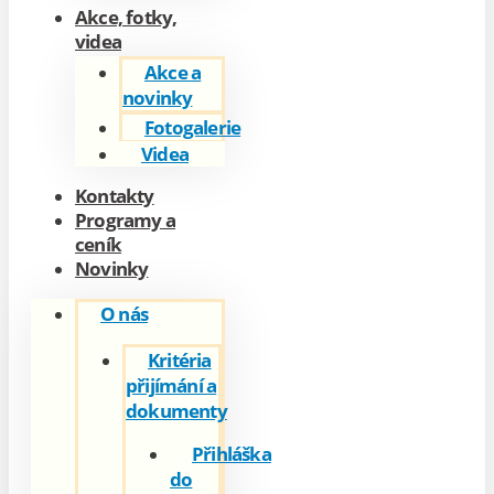
Akce, fotky,
videa
Akce a
novinky
Fotogalerie
Videa
Kontakty
Programy a
ceník
Novinky
O nás
Kritéria
přijímání a
dokumenty
Přihláška
do