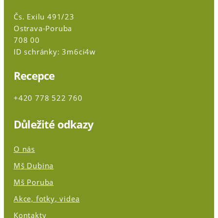
Čs. Exilu 491/23
Ostrava-Poruba
708 00
ID schránky: 3m6ci4w
Recepce
+420 778 522 760
Důležité odkazy
O nás
Mš Dubina
Mš Poruba
Akce, fotky, videa
Kontakty