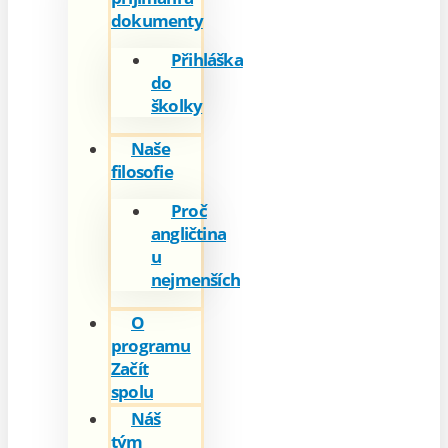
dokumenty
Přihláška
do
školky
Naše
filosofie
Proč
angličtina
u
nejmenších
O
programu
Začít
spolu
Náš
tým